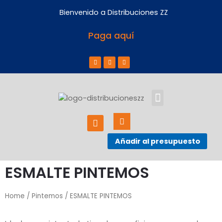
Bienvenido a Distribuciones ZZ
Paga aquí
ACERCA DE NOSOTROS
Añadir al presupuesto
ESMALTE PINTEMOS
Home
/
Pintemos
/ ESMALTE PINTEMOS