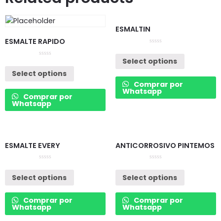
ESMALTIN
ESMALTE RAPIDO
Rated
0
Select options
out
Rated
of
0
Select options
5
out
of
Comprar por
5
Whatsapp
Comprar por
Whatsapp
ESMALTE EVERY
ANTICORROSIVO PINTEMOS
Rated
Rated
0
0
Select options
Select options
out
out
of
of
5
5
Comprar por
Comprar por
Whatsapp
Whatsapp