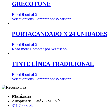
GRECOTONE
Rated
0
out of 5
Select options
Comprar por Whatsapp
PORTACANDADO X 24 UNIDADES
Rated
0
out of 5
Read more
Comprar por Whatsapp
TINTE LÍNEA TRADICIONAL
Rated
0
out of 5
Select options
Comprar por Whatsapp
Manizales
Autopista del Café - KM 1 Vía
311 709 8639