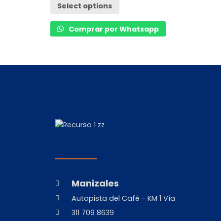
0
Select options
out
of
5
Comprar por Whatsapp
Manizales
Autopista del Café - KM 1 Vía
311 709 8639