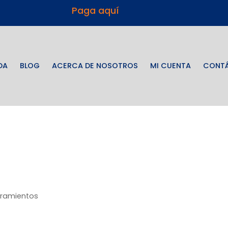
Paga aquí
DA
BLOG
ACERCA DE NOSOTROS
MI CUENTA
CONT
erramientos