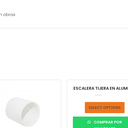
en obras
ESCALERA TIJERA EN ALUM
Rated
0
out
SELECT OPTIONS
of
5
COMPRAR POR