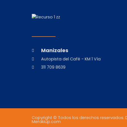
Manizales
Autopista del Café - KM 1 Vía
311 709 8639
Copyright © Todos los derechos reservados. D
Merakiup.com