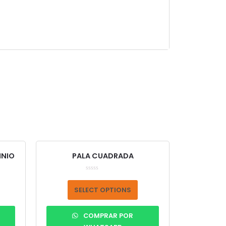
INIO
PALA CUADRADA
Rated
0
out
SELECT OPTIONS
of
5
COMPRAR POR