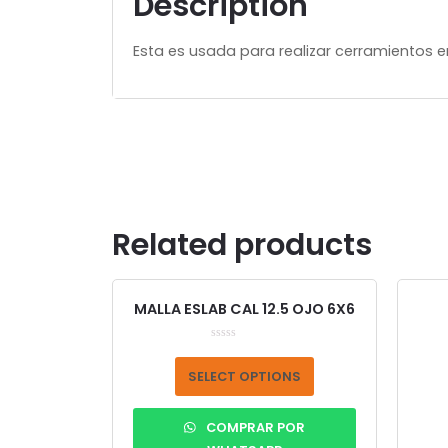
Description
Esta es usada para realizar cerramientos 
Related products
MALLA ESLAB CAL 12.5 OJO 6X6
Rated
0
out
SELECT OPTIONS
of
5
COMPRAR POR