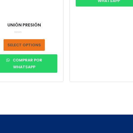
WHATSAPP
UNIÓN PRESIÓN
Rated
0
out
SELECT OPTIONS
of
5
COMPRAR POR
WHATSAPP