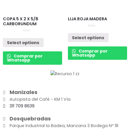
COPA 5 X 2 X 5/8
LIJA ROJA MADERA
CARBORUNDUM
Rated
0
Rated
Select options
out
0
of
Select options
out
5
of
5
Comprar por
Whatsapp
Comprar por
Whatsapp
Manizales
Autopista del Café - KM 1 Vía
311 709 8639
Dosquebradas
Parque Industrial la Badea, Manzana 3 Bodega Nº 18