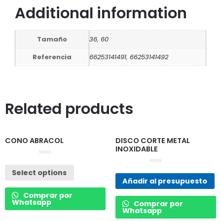
Additional information
Tamaño
36
,
60
Referencia
66253141491
,
66253141492
Related products
CONO ABRACOL
DISCO CORTE METAL
INOXIDABLE
Rated
0
Rated
Select options
out
0
of
Añadir al presupuesto
out
5
of
5
Comprar por
Whatsapp
Comprar por
Whatsapp