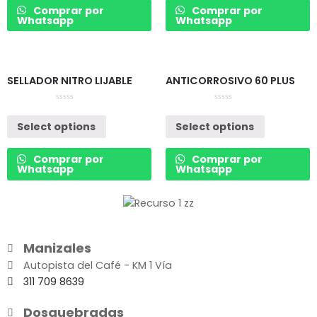
Comprar por
Comprar por
Whatsapp
Whatsapp
SELLADOR NITRO LIJABLE
ANTICORROSIVO 60 PLUS
Rated
Rated
0
0
Select options
Select options
out
out
of
of
5
5
Comprar por
Comprar por
Whatsapp
Whatsapp
Manizales
Autopista del Café - KM 1 Vía
311 709 8639
Dosquebradas