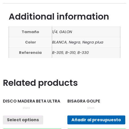
Additional information
Tamaño
1/4
,
GALON
Color
BLANCA
,
Negra
,
Negra plua
Referencia
B-305
,
B-310
,
B-330
Related products
DISCO MADERA BETA ULTRA
BISAGRA GOLPE
Rated
Rated
0
0
Select options
Añadir al presupuesto
out
out
of
of
5
5