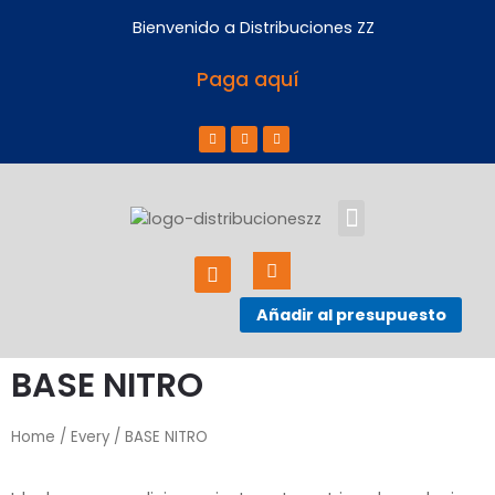
Bienvenido a Distribuciones ZZ
Paga aquí
ACERCA DE NOSOTROS
Añadir al presupuesto
BASE NITRO
Home
/
Every
/ BASE NITRO