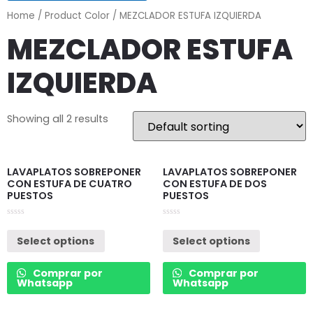
Home
/ Product Color / MEZCLADOR ESTUFA IZQUIERDA
MEZCLADOR ESTUFA
IZQUIERDA
Showing all 2 results
LAVAPLATOS SOBREPONER
LAVAPLATOS SOBREPONER
CON ESTUFA DE CUATRO
CON ESTUFA DE DOS
PUESTOS
PUESTOS
Rated
Rated
0
0
Select options
Select options
out
out
of
of
5
5
Comprar por
Comprar por
Whatsapp
Whatsapp