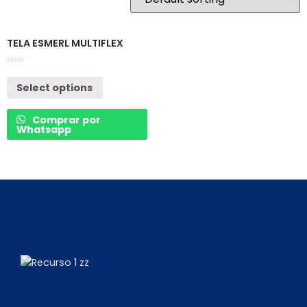
TELA ESMERL MULTIFLEX
Rated
0
Select options
out
of
5
Comprar por
Whatsapp