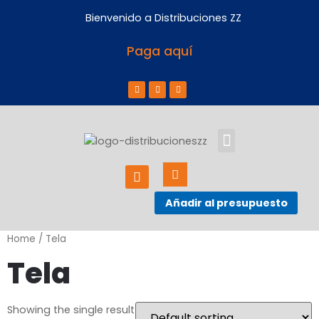
Bienvenido a Distribuciones ZZ
Paga aquí
ACERCA DE NOSOTROS
Añadir al presupuesto
Home
/ Tela
Tela
Showing the single result