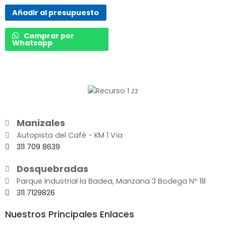
Rated
0
Añadir al presupuesto
out
of
5
Comprar por
Whatsapp
Manizales
Autopista del Café - KM 1 Vía
311 709 8639
Dosquebradas
Parque Industrial la Badea, Manzana 3 Bodega Nº 18
311 7129826
Nuestros Principales Enlaces