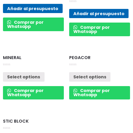
Rated
0
Rated
Añadir al presupuesto
out
0
of
Añadir al presupuesto
out
5
of
5
Comprar por
Whatsapp
Comprar por
Whatsapp
MINERAL
PEGACOR
Rated
Rated
0
0
Select options
Select options
out
out
of
of
5
5
Comprar por
Comprar por
Whatsapp
Whatsapp
STIC BLOCK