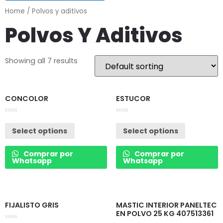
Home
/ Polvos y aditivos
Polvos Y Aditivos
Showing all 7 results
CONCOLOR
ESTUCOR
Rated
Rated
0
0
Select options
Select options
out
out
of
of
5
5
Comprar por
Comprar por
Whatsapp
Whatsapp
FIJALISTO GRIS
MASTIC INTERIOR PANELTEC
EN POLVO 25 KG 407513361